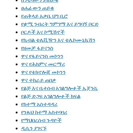
ፀሐፊውን ጠይቁ
የጠቅላይ አቃቤ ህግ ቢሮ
የቋሚ ንብረት ግምገማ እና ይግባኝ ቦርድ
ቦርዶች እና ኮሚሽኖች
የኬብል ቴሌቪዥን እና ቴሌኮሙኒኬሽን
የዘመቻ ፋይናንስ
ዋና የፋይናንስ መኮንን
ዋና የሕክምና መርማሪ
ዋና የቴክኖሎጂ መኮንን
ዋና ተከራይ ጠበቃ
የልጅ እና ቤተሰብ አገልግሎቶች ኤጀንሲ
የልጅ ድጋፍ አገልግሎቶች ክፍል
የከተማ አስተዳዳሪ
የንጹህ ከተማ አስተባባሪ
የማህበረሰብ ጉዳዮች
ዲሲን ያገናኙ