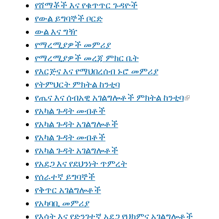
የሸማቾች እና የቁጥጥር ጉዳዮች
የውል ይግባኞች ቦርድ
ውል እና ግዥ
የማረሚያዎች መምሪያ
የማረሚያዎች መረጃ ምክር ቤት
የእርጅና እና የማህበረሰብ ኑሮ መምሪያ
የትምህርት ምክትል ከንቲባ
የጤና እና ሰብአዊ አገልግሎቶች ምክትል ከንቲባ
የአካል ጉዳት መብቶች
የአካል ጉዳት አገልግሎቶች
የአካል ጉዳት መብቶች
የአካል ጉዳት አገልግሎቶች
የአደጋ እና የደህንነት ጥምረት
የሰራተኛ ይግባኞች
የቅጥር አገልግሎቶች
የአካባቢ መምሪያ
የእሳት እና የድንገተኛ አደጋ የህክምና አገልግሎቶች