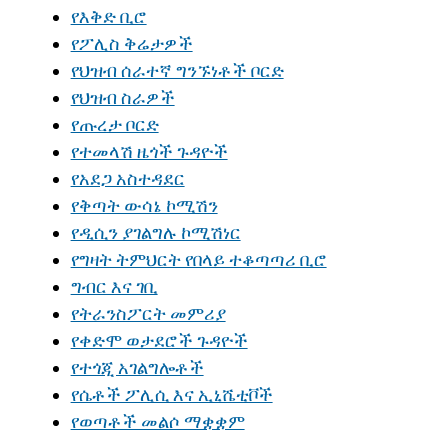
የእቅድ ቢሮ
የፖሊስ ቅሬታዎች
የህዝብ ሰራተኛ ግንኙነቶች ቦርድ
የህዝብ ስራዎች
የጡረታ ቦርድ
የተመላሽ ዜጎች ጉዳዮች
የአደጋ አስተዳደር
የቅጣት ውሳኔ ኮሚሽን
የዲሲን ያገልግሉ ኮሚሽነር
የግዛት ትምህርት የበላይ ተቆጣጣሪ ቢሮ
ግብር እና ገቢ
የትራንስፖርት መምሪያ
የቀድሞ ወታደሮች ጉዳዮች
የተጎጂ አገልግሎቶች
የሴቶች ፖሊሲ እና ኢኒሼቲቮች
የወጣቶች መልሶ ማቋቋም