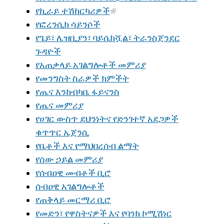
የኪራይ ተሽከርካሪዎች
የፎረንሲክ ሳይንሶች
የጌይ፣ ሌዝቢያን፣ ባይሴክሿል፣ ትራንስጀንደር
ጉዳዮች
የአጠቃላይ አገልግሎቶች መምሪያ
የመንግስት ስራዎች ክምችት
የጤና እንክብካቤ ፋይናንስ
የጤና መምሪያ
የሀገር ውስጥ ደህንነትና የድንገተኛ አደጋዎች
ቁጥጥር ኤጀንሲ
የቤቶች እና የማህበረሰብ ልማት
የሰው ኃይል መምሪያ
የሰብዐዊ መብቶች ቢሮ
ሰብዐዊ አገልግሎቶች
የጠቅላይ መርማሪ ቢሮ
የመድን፣ የዋስትናዎች እና የባንክ ኮሚሽነር