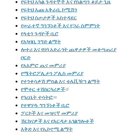
የፍትህ አካል ጉዳተኞች እና የስልጣን ቆይታ ጊዜ
የፍትህ እጩ አቅራቢ ኮሚሽን
የፍትህ ስጦታዎች አስተዳደር
የሠራተኛ ግንኙነቶች እና የጋራ ስምምነት
የላቲን ጉዳዮች ቢሮ
የአካባቢ ንግድ ልማት
ሎተሪ እና የበጎ አድራጎት ጨዋታዎች መቆጣጠሪያ
ቦርድ
የአእምሮ ጤና መምሪያ
የሜትሮፖሊታን ፖሊስ መምሪያ
የተንቀሳቃሽ ምስል እና ቴሌቪዥን ልማት
የሞተር ተሽከርካሪዎች
የጎረቤት ተሳትፎ
የተዋሃዱ ግንኙነቶች ቢሮ
ፓርኮች እና መዝናኛ መምሪያ
ሽርክናዎች እና የእርዳታ አገልግሎቶች
እቅድ እና የኢኮኖሚ ልማት