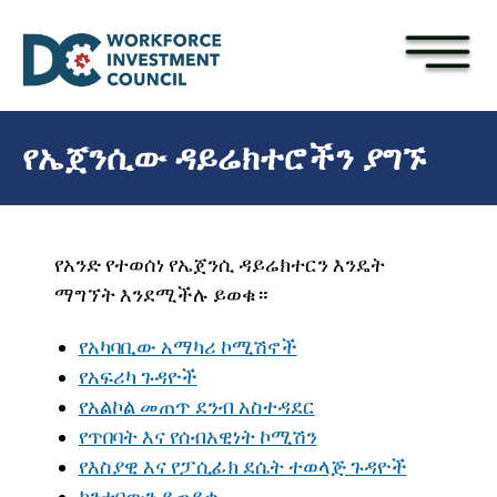
×
Skip to main content
የኤጀንሲው ዳይሬክተሮችን ያግኙ
የአንድ የተወሰነ የኤጀንሲ ዳይሬክተርን እንዴት
ማግኘት እንደሚችሉ ይወቁ።
የአካባቢው አማካሪ ኮሚሽኖች
የአፍሪካ ጉዳዮች
የአልኮል መጠጥ ደንብ አስተዳደር
የጥበባት እና የሰብአዊነት ኮሚሽን
የእስያዊ እና የፓሲፊክ ደሴት ተወላጅ ጉዳዮች
ከንቲባውን ይጠይቁ